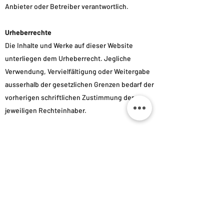
Anbieter oder Betreiber verantwortlich.
Urheberrechte
Die Inhalte und Werke auf dieser Website
unterliegen dem Urheberrecht. Jegliche
Verwendung, Vervielfältigung oder Weitergabe
ausserhalb der gesetzlichen Grenzen bedarf der
vorherigen schriftlichen Zustimmung der
jeweiligen Rechteinhaber.
Quelle
Dieses Impressum basiert auf einer Vorlage und
wurde individuell angepasst.
Unser Shop wächst stetig. Folge uns auf
Instagram
& abonniere den Newsletter um über
neue Stoffe informiert zu werden.